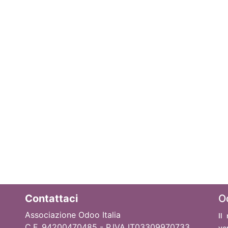
Contattaci
O
Associazione Odoo Italia
Il
C.F. 94200470485 - P.IVA IT03309970733
ve