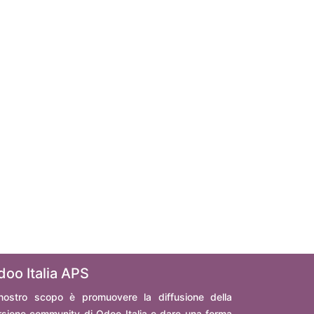
doo Italia APS
 nostro scopo è promuovere la diffusione della
rsione community di Odoo Italia e dare una forma