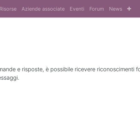
Risorse
Aziende associate
Eventi
Forum
News
nde e risposte, è possibile ricevere riconoscimenti f
essaggi.