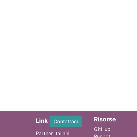
Ri
sorse
Link
Contattaci
GitHub
Partner italiani
Runbot