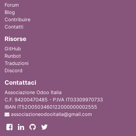
Forum
Blog
Contribuire
Contatti
Ri
sorse
GitHub
Runbot
Traduzioni
Discord
Contattaci
Associazione Odoo Italia
C.F. 94200470485 - P.IVA IT03309970733
IBAN IT52O0503460122000000002555
associazioneodooitalia@gmail.com