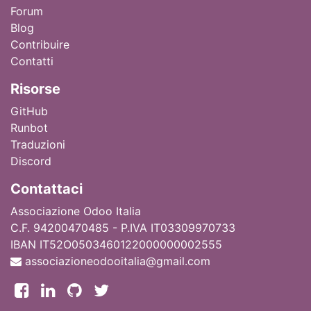
Forum
Blog
Contribuire
Contatti
Ri
sorse
GitHub
Runbot
Traduzioni
Discord
Contattaci
Associazione Odoo Italia
C.F. 94200470485 - P.IVA IT03309970733
IBAN IT52O0503460122000000002555
associazioneodooitalia@gmail.com