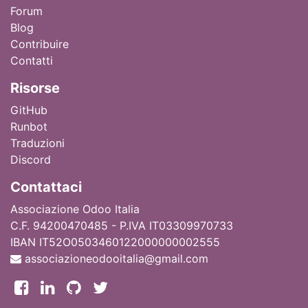
Forum
Blog
Contribuire
Contatti
Ri
sorse
GitHub
Runbot
Traduzioni
Discord
Contattaci
Associazione Odoo Italia
C.F. 94200470485 - P.IVA IT03309970733
IBAN IT52O0503460122000000002555
associazioneodooitalia@gmail.com