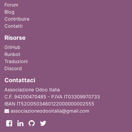
Forum
Blog
Contribuire
Contatti
Ri
sorse
GitHub
Runbot
Traduzioni
Discord
Contattaci
Associazione Odoo Italia
C.F. 94200470485 - P.IVA IT03309970733
IBAN IT52O0503460122000000002555
associazioneodooitalia@gmail.com