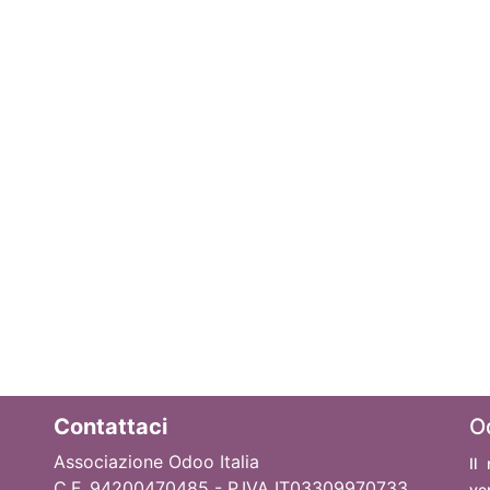
Contattaci
O
Associazione Odoo Italia
Il
C.F. 94200470485 - P.IVA IT03309970733
ve