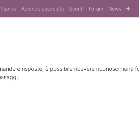
Risorse
Aziende associate
Eventi
Forum
News
nde e risposte, è possibile ricevere riconoscimenti f
essaggi.