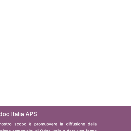
doo Italia APS
 nostro scopo è promuovere la diffusione della
rsione community di Odoo Italia e dare una forma