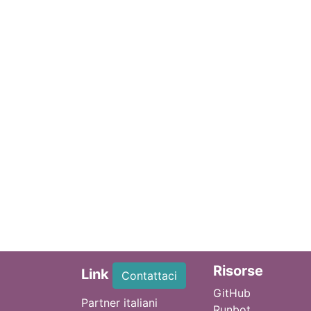
Ri
sorse
Link
Contattaci
GitHub
Partner italiani
Runbot