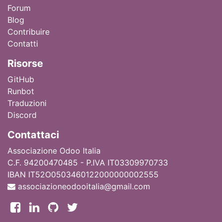
Forum
Blog
Contribuire
Contatti
Ri
sorse
GitHub
Runbot
Traduzioni
Discord
Contattaci
Associazione Odoo Italia
C.F. 94200470485 - P.IVA IT03309970733
IBAN IT52O0503460122000000002555
associazioneodooitalia@gmail.com