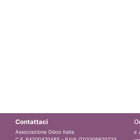
Contattaci
O
Associazione Odoo Italia
Il
C.F. 94200470485 - P.IVA IT03309970733
ve