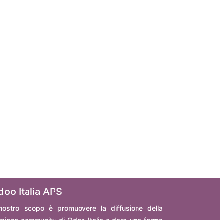
doo Italia APS
 nostro scopo è promuovere la diffusione della
rsione community di Odoo Italia e dare una forma