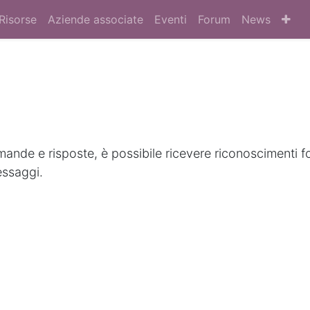
Risorse
Aziende associate
Eventi
Forum
News
nde e risposte, è possibile ricevere riconoscimenti f
essaggi.