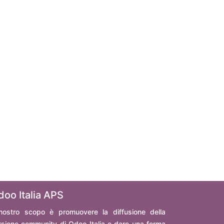
doo Italia APS
 nostro scopo è promuovere la diffusione della
rsione community di Odoo Italia e dare una forma