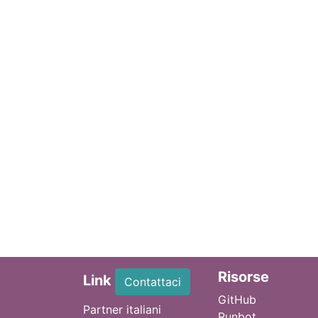
Ri
sorse
Link
Contattaci
GitHub
Partner italiani
Runbot