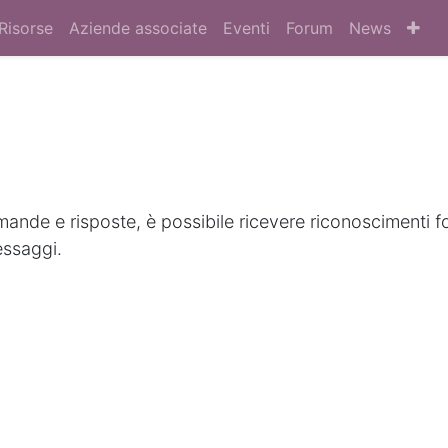
Risorse
Aziende associate
Eventi
Forum
News
nde e risposte, è possibile ricevere riconoscimenti f
essaggi.