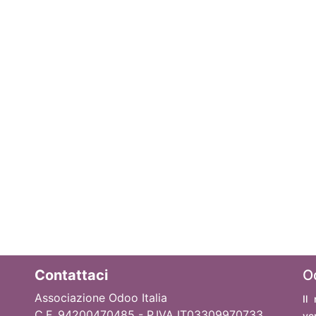
Contattaci
O
Associazione Odoo Italia
Il
C.F. 94200470485 - P.IVA IT03309970733
ve