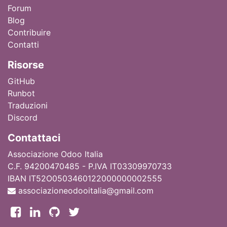
Forum
Blog
Contribuire
Contatti
Ri
sorse
GitHub
Runbot
Traduzioni
Discord
Contattaci
Associazione Odoo Italia
C.F. 94200470485 - P.IVA IT03309970733
IBAN IT52O0503460122000000002555
associazioneodooitalia@gmail.com