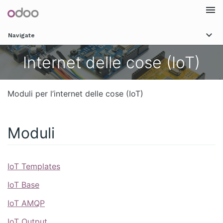
Togg
Navigate
navi
Internet delle cose (IoT)
Moduli per l’internet delle cose (IoT)
Moduli
IoT Templates
IoT Base
IoT AMQP
IoT Output