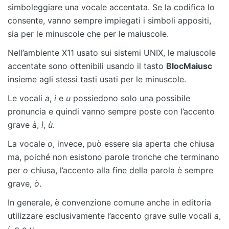
simboleggiare una vocale accentata. Se la codifica lo
consente, vanno sempre impiegati i simboli appositi,
sia per le minuscole che per le maiuscole.
Nell’ambiente X11 usato sui sistemi UNIX, le maiuscole
accentate sono ottenibili usando il tasto
BlocMaiusc
insieme agli stessi tasti usati per le minuscole.
Le vocali
a
,
i
e
u
possiedono solo una possibile
pronuncia e quindi vanno sempre poste con l’accento
grave
à
,
ì
,
ù
.
La vocale
o
, invece, può essere sia aperta che chiusa
ma, poiché non esistono parole tronche che terminano
per
o
chiusa, l’accento alla fine della parola è sempre
grave,
ò
.
In generale, è convenzione comune anche in editoria
utilizzare esclusivamente l’accento grave sulle vocali
a
,
i
,
o
e
u
.