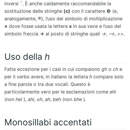
inversi
`
. È anche caldamente raccomandabile la
sostituzione delle stringhe
(c)
con il carattere
©
(e,
analogamente,
®
), l’uso del simbolo di moltiplicazione
×
dove fosse usata la lettera
x
in sua vece e l’uso del
simbolo freccia
→
al posto di stringhe quali
->
,
–>
,
>>
.
Uso della
h
Fatta eccezione per i casi in cui compaiono
gh
o
ch
e
per il verbo avere, in italiano la lettera
h
compare solo
a fine parola o tra due vocali. Questo è
particolarmente vero per le esclamazioni come
ehi
(non
hei
),
ahi
,
oh
,
ah
,
beh
(non
bhe
).
Monosillabi accentati