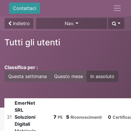
Contattaci
Indietro
Nav.
Tutti gli utenti
Classifica per :
Questa settimana
Questo mese
In assoluto
EmerNet
SRL
31
Soluzioni
7
5
0
PE
Riconoscimenti
Certifica
Digitali