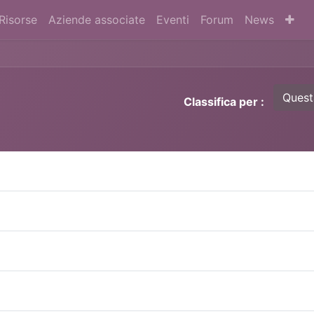
Risorse
Aziende associate
Eventi
Forum
News
Quest
Classifica per :