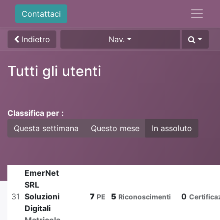
Contattaci
Indietro
Nav.
Tutti gli utenti
Classifica per :
Questa settimana
Questo mese
In assoluto
EmerNet
SRL
31
Soluzioni
7
5
0
PE
Riconoscimenti
Certifica
Digitali