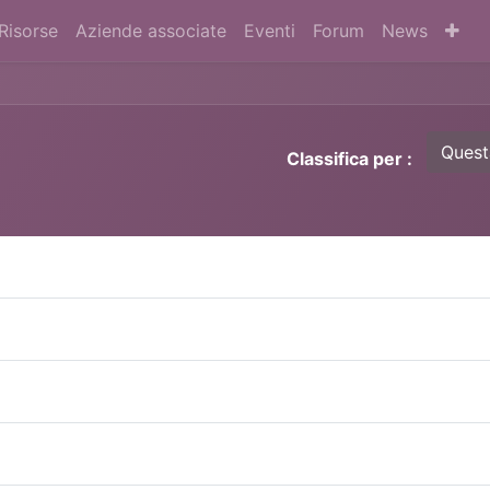
Risorse
Aziende associate
Eventi
Forum
News
Quest
Classifica per :