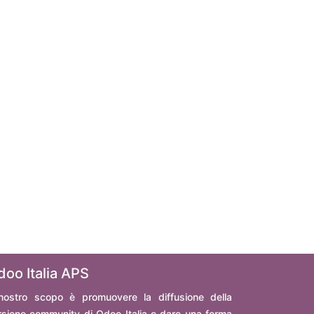
doo Italia APS
 nostro scopo è promuovere la diffusione della
rsione community di Odoo Italia e dare una forma