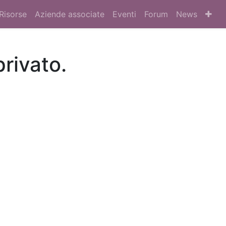
Risorse
Aziende associate
Eventi
Forum
News
privato.