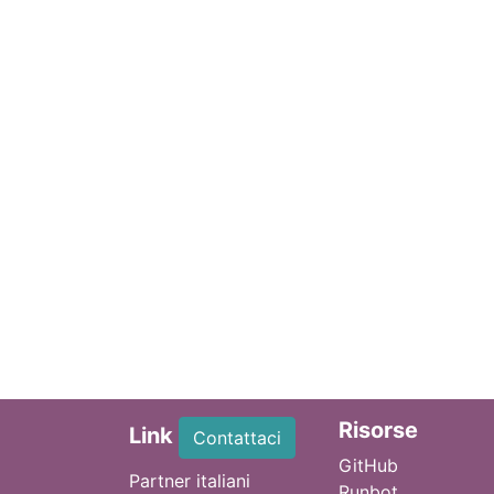
Ri
sorse
Link
Contattaci
GitHub
Partner italiani
Runbot