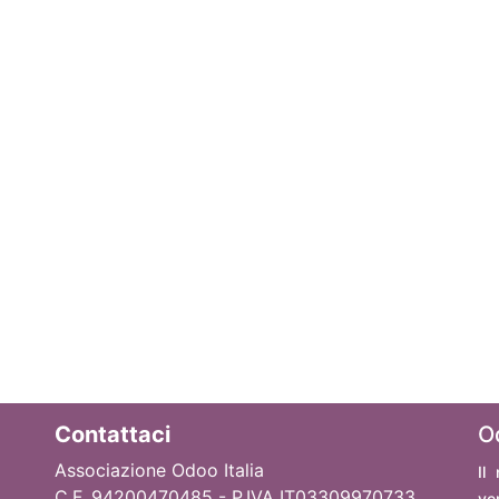
Contattaci
O
Associazione Odoo Italia
Il
C.F. 94200470485 - P.IVA IT03309970733
ve