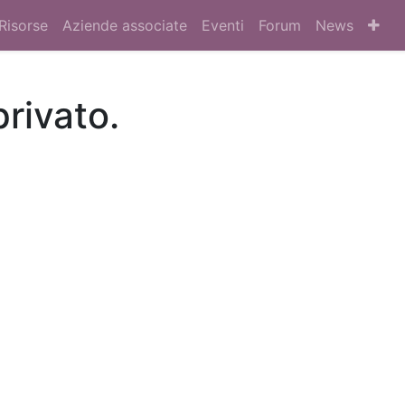
Risorse
Aziende associate
Eventi
Forum
News
privato.