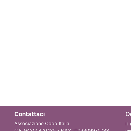
Contattaci
O
Associazione Odoo Italia
Il
C.F. 94200470485 - P.IVA IT03309970733
ve