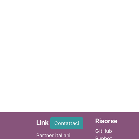
Ri
sorse
Link
Contattaci
GitHub
Partner italiani
Runbot