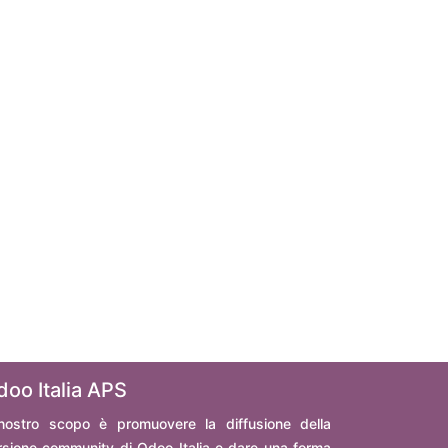
doo Italia APS
 nostro scopo è promuovere la diffusione della
rsione community di Odoo Italia e dare una forma