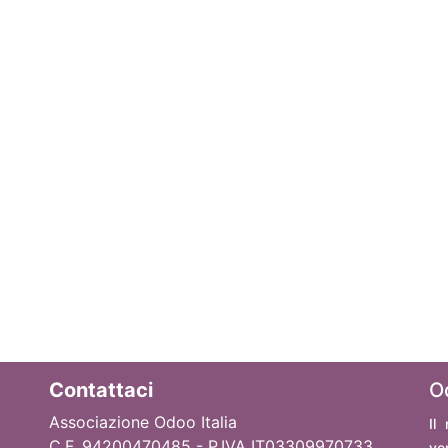
Contattaci
O
Associazione Odoo Italia
Il
C.F. 94200470485 - P.IVA IT03309970733
ve