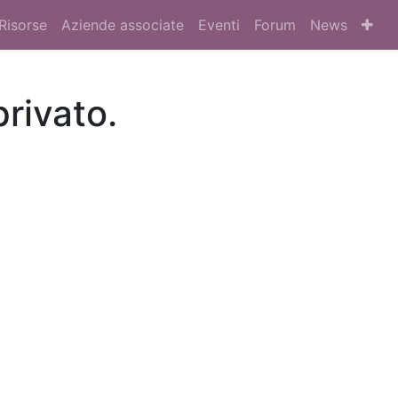
Risorse
Aziende associate
Eventi
Forum
News
privato.