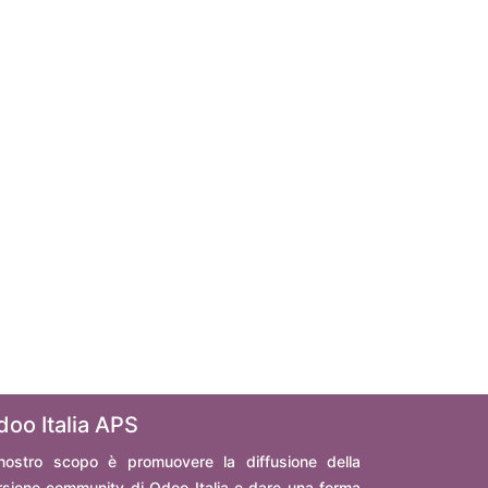
doo Italia APS
 nostro scopo è promuovere la diffusione della
rsione community di Odoo Italia e dare una forma