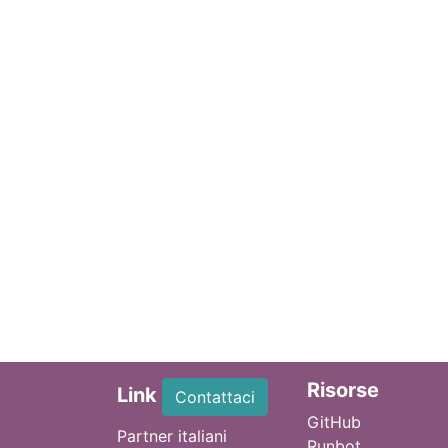
Ri
sorse
Link
Contattaci
GitHub
Partner italiani
Runbot