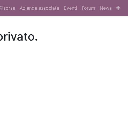
Risorse
Aziende associate
Eventi
Forum
News
privato.