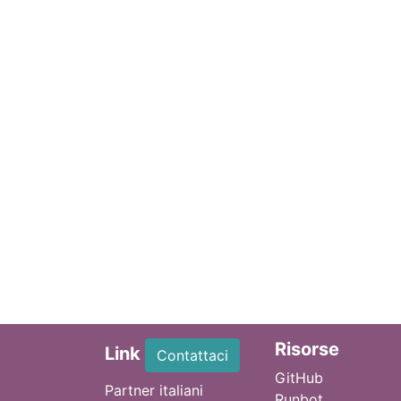
Ri
sorse
Link
Contattaci
GitHub
Partner italiani
Runbot