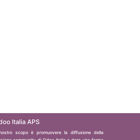
doo Italia APS
 nostro scopo è promuovere la diffusione della
rsione community di Odoo Italia e dare una forma