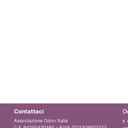
Contattaci
O
Associazione Odoo Italia
Il
C.F. 94200470485 - P.IVA IT03309970733
ve