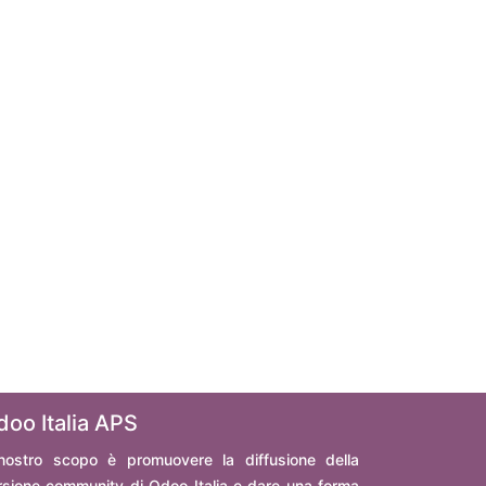
doo Italia APS
 nostro scopo è promuovere la diffusione della
rsione community di Odoo Italia e dare una forma