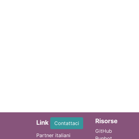
Ri
sorse
Link
Contattaci
GitHub
Partner italiani
Runbot