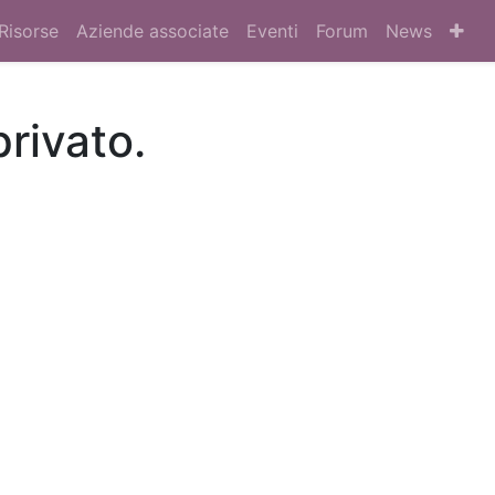
Risorse
Aziende associate
Eventi
Forum
News
privato.