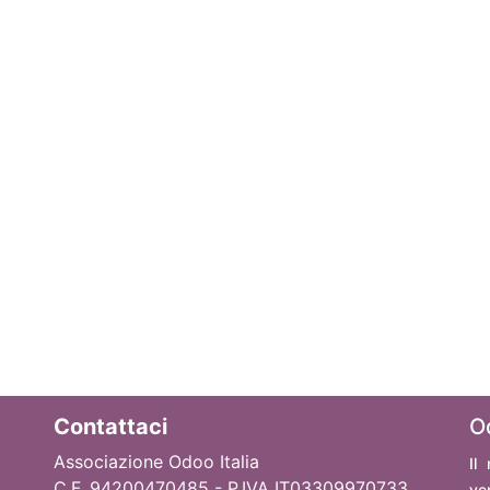
Contattaci
O
Associazione Odoo Italia
Il
C.F. 94200470485 - P.IVA IT03309970733
ve