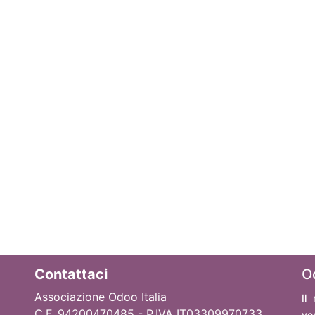
Contattaci
O
Associazione Odoo Italia
Il
C.F. 94200470485 - P.IVA IT03309970733
ve