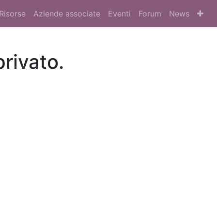
Risorse
Aziende associate
Eventi
Forum
News
privato.