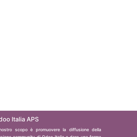
doo Italia APS
 nostro scopo è promuovere la diffusione della
rsione community di Odoo Italia e dare una forma