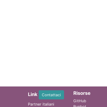
Ri
sorse
Link
Contattaci
GitHub
Partner italiani
Runbot