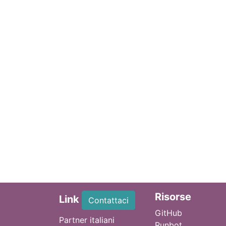
Ri
sorse
Link
Contattaci
GitHub
Partner italiani
Runbot