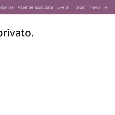
Risorse
Aziende associate
Eventi
Forum
News
privato.