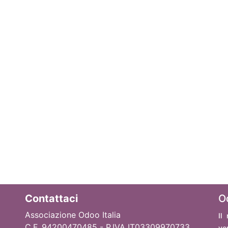
Contattaci
O
Associazione Odoo Italia
Il
C.F. 94200470485 - P.IVA IT03309970733
ve