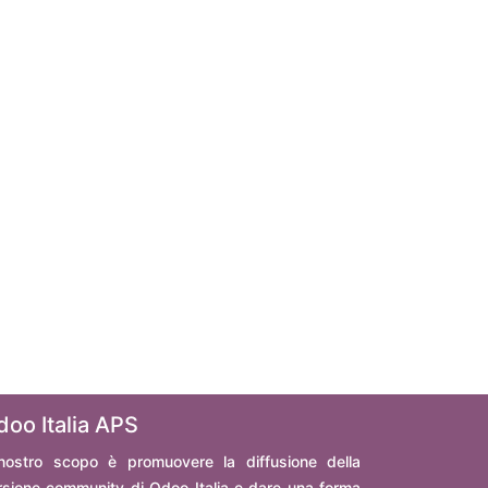
doo Italia APS
 nostro scopo è promuovere la diffusione della
rsione community di Odoo Italia e dare una forma