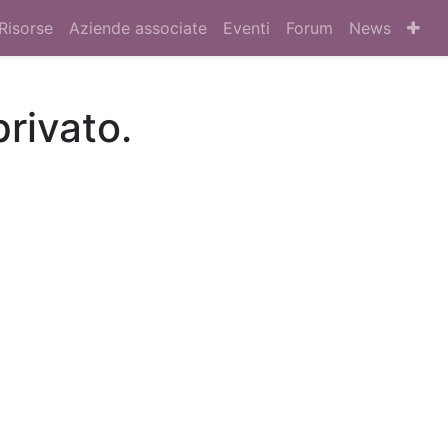
Risorse
Aziende associate
Eventi
Forum
News
privato.