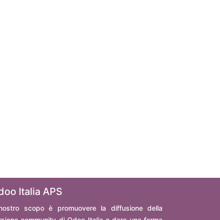
doo Italia APS
 nostro scopo è promuovere la diffusione della
rsione community di Odoo Italia e dare una forma