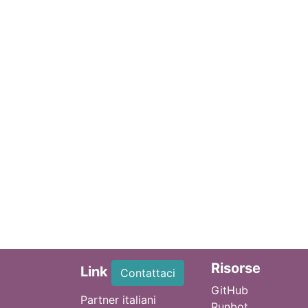
Ri
sorse
Link
Contattaci
GitHub
Partner italiani
Runbot