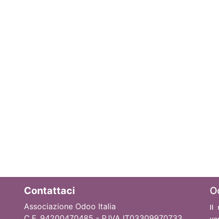
Contattaci
O
Associazione Odoo Italia
Il
C.F. 94200470485 - P.IVA IT03309970733
ve