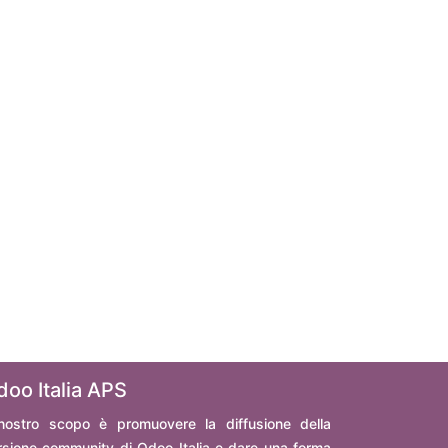
doo Italia APS
 nostro scopo è promuovere la diffusione della
rsione community di Odoo Italia e dare una forma