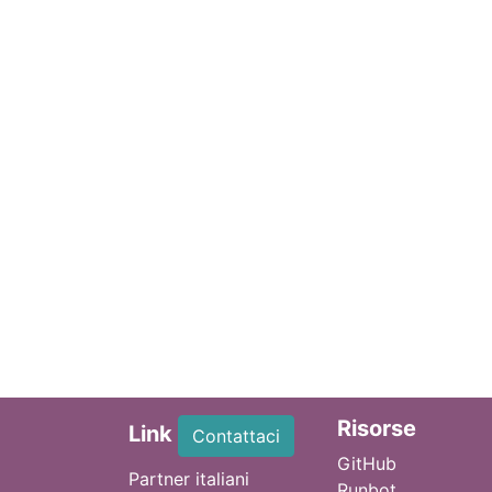
Ri
sorse
Link
Contattaci
GitHub
Partner italiani
Runbot