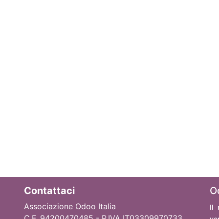
Contattaci
O
Associazione Odoo Italia
Il
C.F. 94200470485 - P.IVA IT03309970733
ve