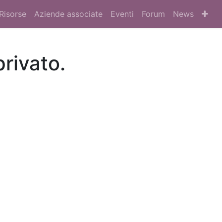
Risorse
Aziende associate
Eventi
Forum
News
privato.