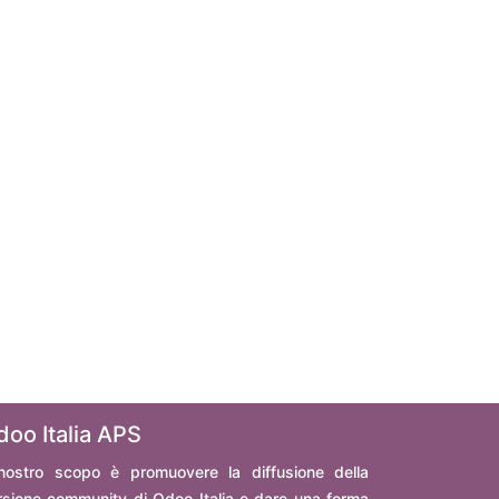
doo Italia APS
 nostro scopo è promuovere la diffusione della
rsione community di Odoo Italia e dare una forma