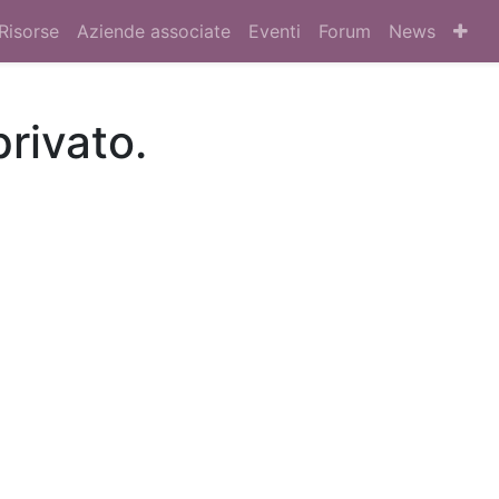
Risorse
Aziende associate
Eventi
Forum
News
privato.