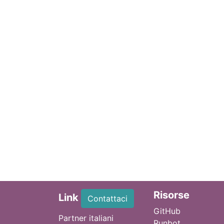
Ri
sorse
Link
Contattaci
GitHub
Partner italiani
Runbot