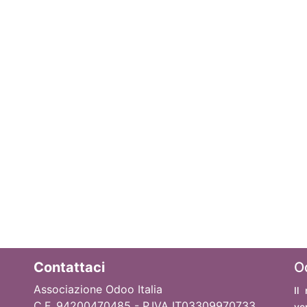
Contattaci
O
Associazione Odoo Italia
Il
C.F. 94200470485 - P.IVA IT03309970733
ve