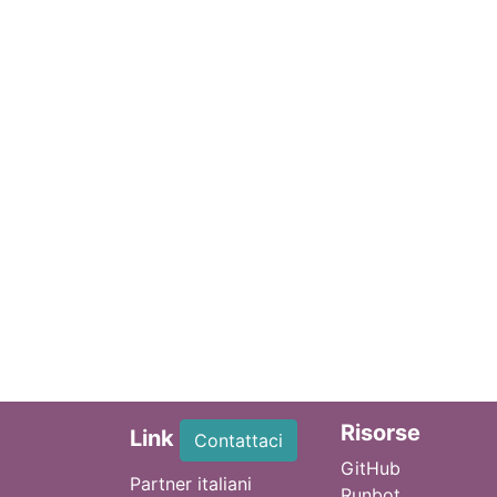
Ri
sorse
Link
Contattaci
GitHub
Partner italiani
Runbot