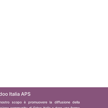
doo Italia APS
 nostro scopo è promuovere la diffusione della
rsione community di Odoo Italia e dare una forma