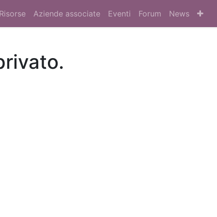
Risorse
Aziende associate
Eventi
Forum
News
privato.