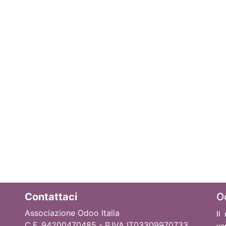
Contattaci
O
Associazione Odoo Italia
Il
C.F. 94200470485 - P.IVA IT03309970733
ve