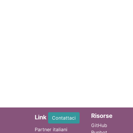
Ri
sorse
Link
Contattaci
GitHub
Partner italiani
Runbot