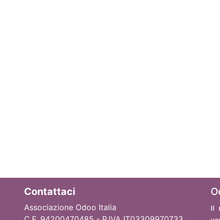
Contattaci
O
Associazione Odoo Italia
Il
C.F. 94200470485 - P.IVA IT03309970733
ve