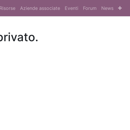
Risorse
Aziende associate
Eventi
Forum
News
privato.