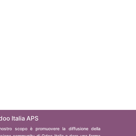
doo Italia APS
 nostro scopo è promuovere la diffusione della
rsione community di Odoo Italia e dare una forma