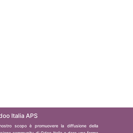
doo Italia APS
 nostro scopo è promuovere la diffusione della
rsione community di Odoo Italia e dare una forma