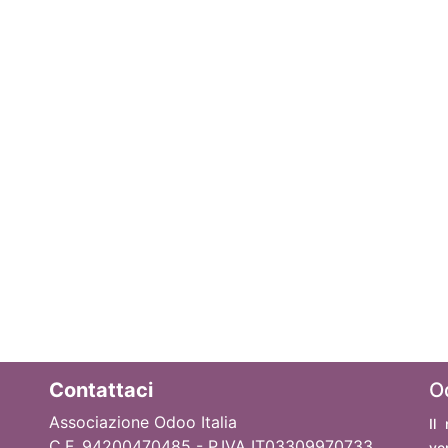
Contattaci
O
Associazione Odoo Italia
Il
C.F. 94200470485 - P.IVA IT03309970733
ve