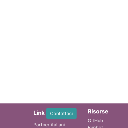
Ri
sorse
Link
Contattaci
GitHub
Partner italiani
Runbot