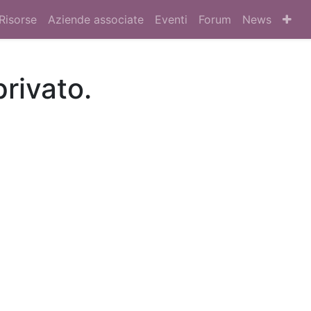
Risorse
Aziende associate
Eventi
Forum
News
privato.