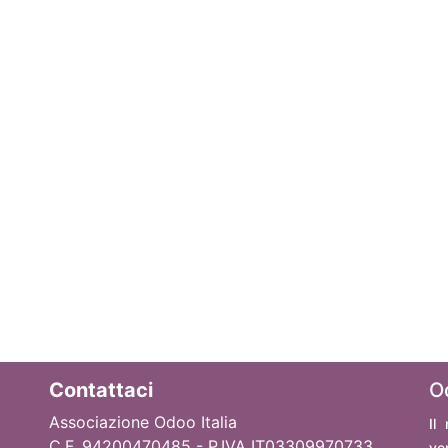
Contattaci
O
Associazione Odoo Italia
Il
C.F. 94200470485 - P.IVA IT03309970733
ve