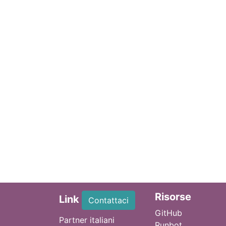
Ri
sorse
Link
Contattaci
GitHub
Partner italiani
Runbot