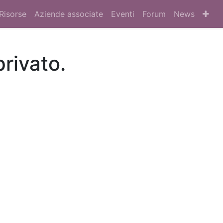
Risorse
Aziende associate
Eventi
Forum
News
privato.