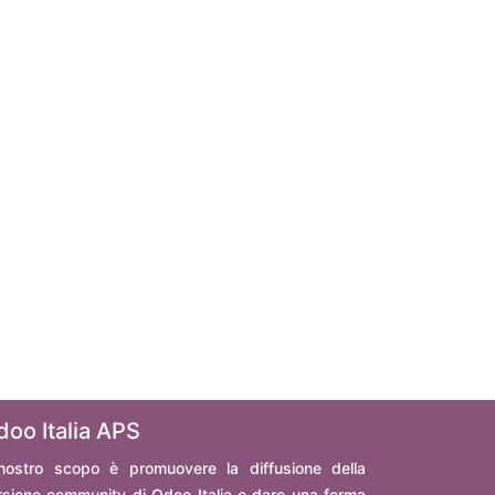
doo Italia APS
 nostro scopo è promuovere la diffusione della
rsione community di Odoo Italia e dare una forma