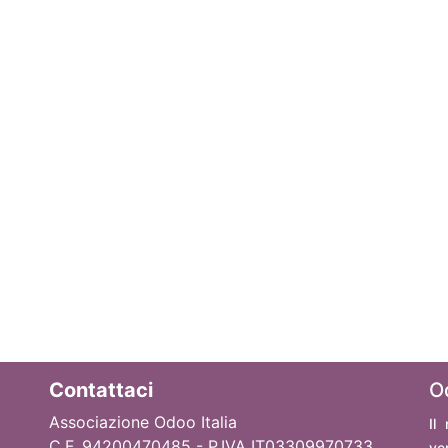
Contattaci
O
Associazione Odoo Italia
Il
C.F. 94200470485 - P.IVA IT03309970733
ve