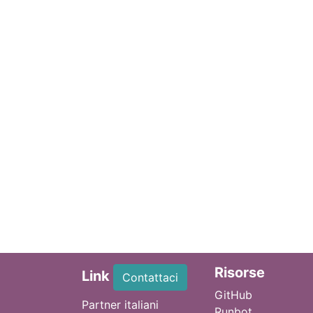
Ri
sorse
Link
Contattaci
GitHub
Partner italiani
Runbot