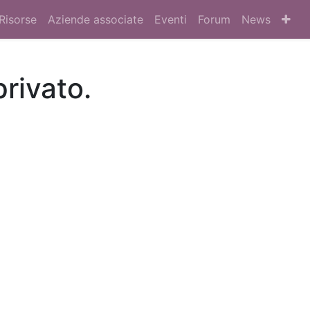
Risorse
Aziende associate
Eventi
Forum
News
privato.