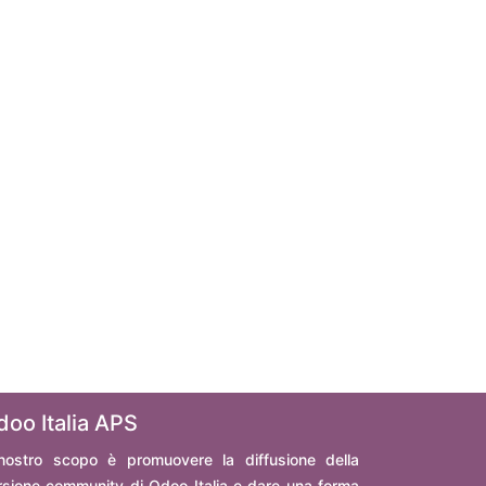
doo Italia APS
 nostro scopo è promuovere la diffusione della
rsione community di Odoo Italia e dare una forma