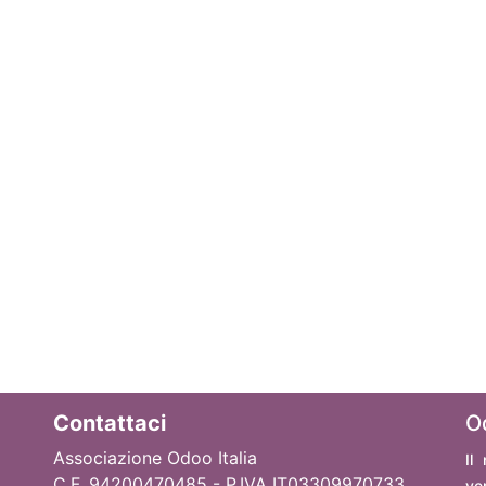
Contattaci
O
Associazione Odoo Italia
Il
C.F. 94200470485 - P.IVA IT03309970733
ve