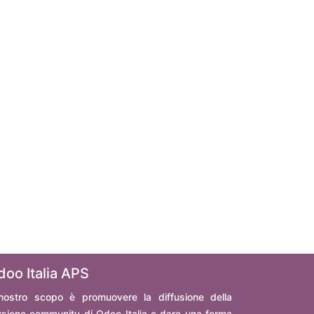
doo Italia APS
 nostro scopo è promuovere la diffusione della
rsione community di Odoo Italia e dare una forma