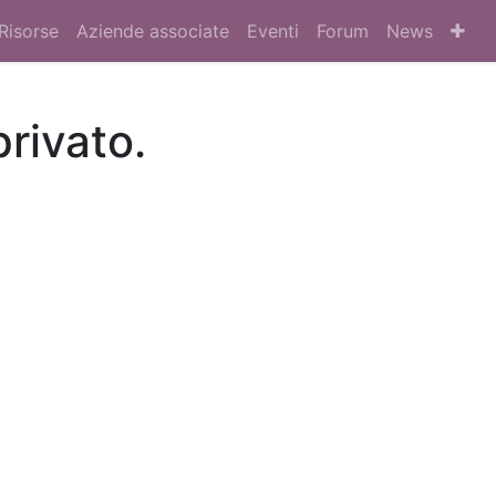
Risorse
Aziende associate
Eventi
Forum
News
privato.