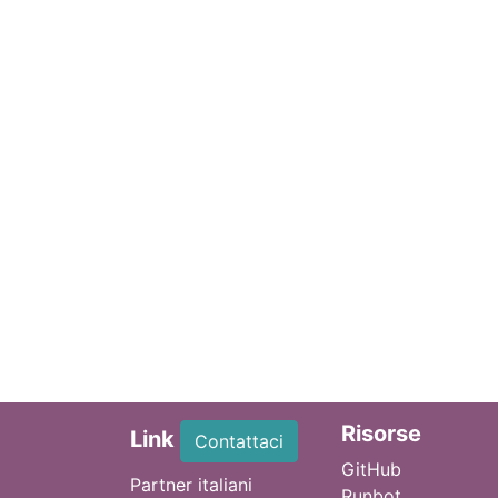
Ri
sorse
Link
Contattaci
GitHub
Partner italiani
Runbot