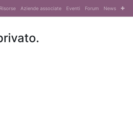
Risorse
Aziende associate
Eventi
Forum
News
privato.