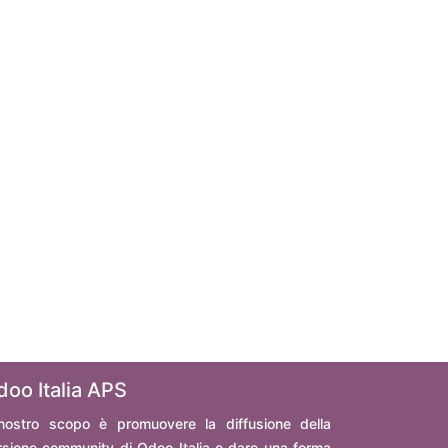
doo Italia APS
 nostro scopo è promuovere la diffusione della
rsione community di Odoo Italia e dare una forma