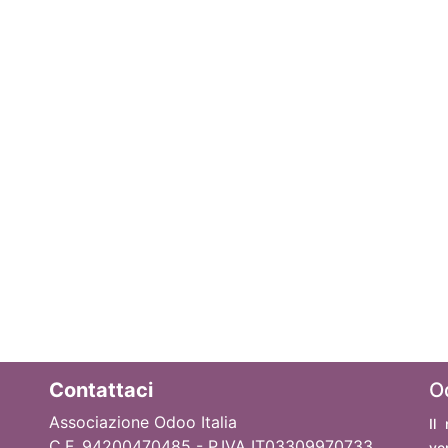
Contattaci
O
Associazione Odoo Italia
Il
C.F. 94200470485 - P.IVA IT03309970733
ve