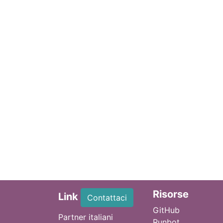
Ri
sorse
Link
Contattaci
GitHub
Partner italiani
Runbot