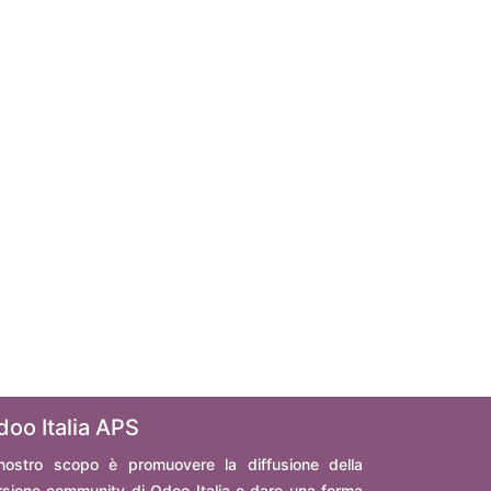
doo Italia APS
 nostro scopo è promuovere la diffusione della
rsione community di Odoo Italia e dare una forma