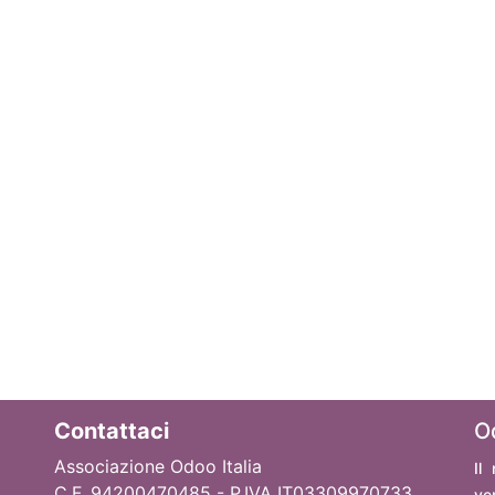
Contattaci
O
Associazione Odoo Italia
Il
C.F. 94200470485 - P.IVA IT03309970733
ve