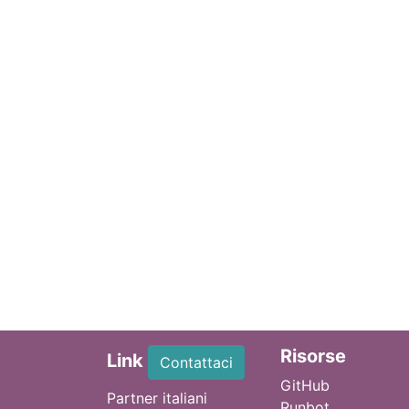
Ri
sorse
Link
Contattaci
GitHub
Partner italiani
Runbot