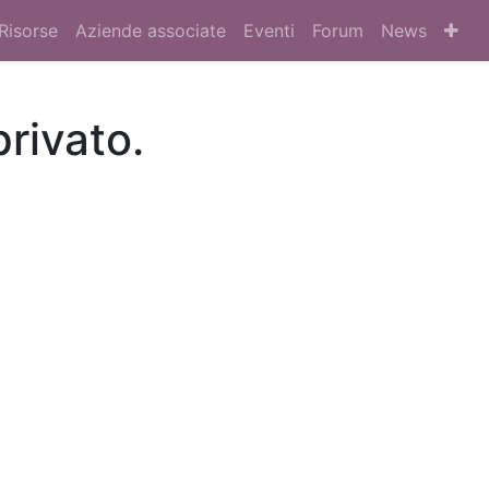
Risorse
Aziende associate
Eventi
Forum
News
privato.