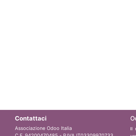
Contattaci
O
Associazione Odoo Italia
Il
C.F. 94200470485 - P.IVA IT03309970733
ve