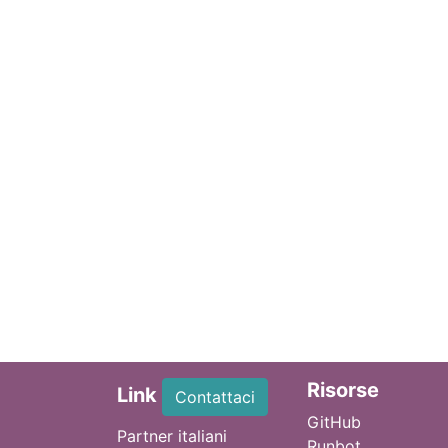
Ri
sorse
Link
Contattaci
GitHub
Partner italiani
Runbot