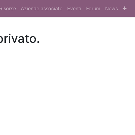
Risorse
Aziende associate
Eventi
Forum
News
privato.