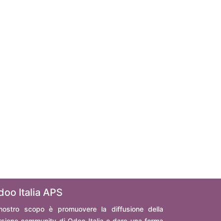
doo Italia APS
 nostro scopo è promuovere la diffusione della
rsione community di Odoo Italia e dare una forma