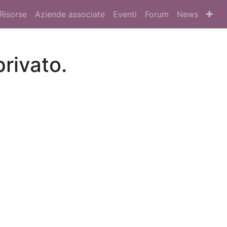
Risorse
Aziende associate
Eventi
Forum
News
privato.