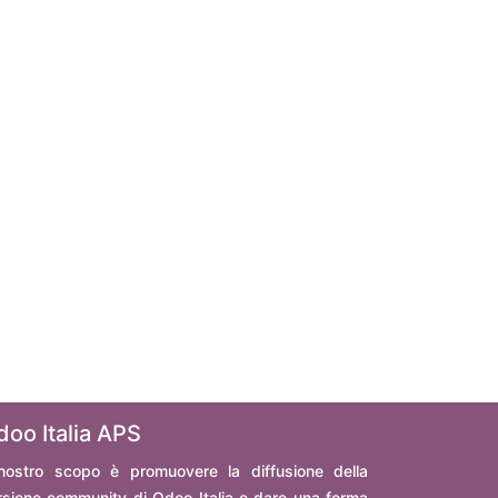
doo Italia APS
 nostro scopo è promuovere la diffusione della
rsione community di Odoo Italia e dare una forma