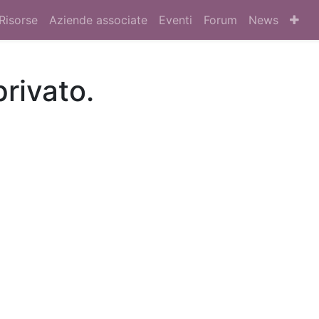
Risorse
Aziende associate
Eventi
Forum
News
privato.