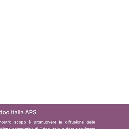
doo Italia APS
 nostro scopo è promuovere la diffusione della
rsione community di Odoo Italia e dare una forma