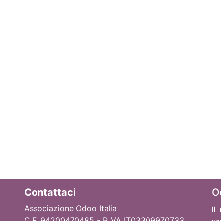
Contattaci
O
Associazione Odoo Italia
Il
C.F. 94200470485 - P.IVA IT03309970733
ve