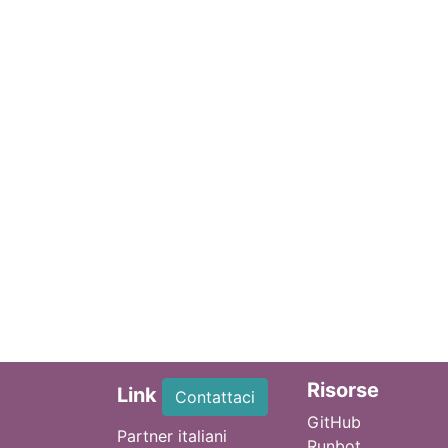
Ri
sorse
Link
Contattaci
GitHub
Partner italiani
Runbot