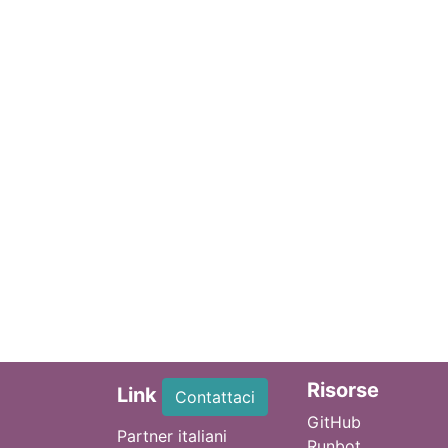
Ri
sorse
Link
Contattaci
GitHub
Partner italiani
Runbot