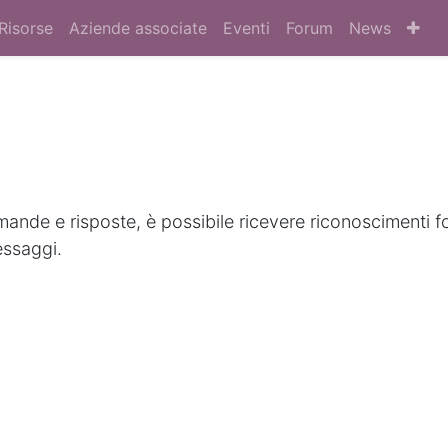
Risorse
Aziende associate
Eventi
Forum
News
nde e risposte, è possibile ricevere riconoscimenti f
essaggi.