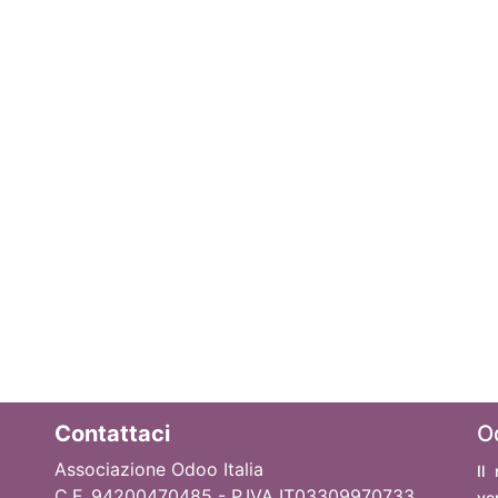
Contattaci
O
Associazione Odoo Italia
Il
C.F. 94200470485 - P.IVA IT03309970733
ve