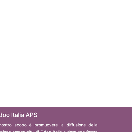
doo Italia APS
 nostro scopo è promuovere la diffusione della
rsione community di Odoo Italia e dare una forma