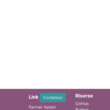
Ri
sorse
Link
Contattaci
GitHub
Partner italiani
Runbot