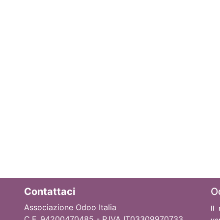
Contattaci
O
Associazione Odoo Italia
Il
C.F. 94200470485 - P.IVA IT03309970733
ve