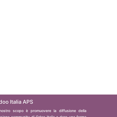
doo Italia APS
 nostro scopo è promuovere la diffusione della
rsione community di Odoo Italia e dare una forma