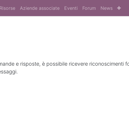
Risorse
Aziende associate
Eventi
Forum
News
nde e risposte, è possibile ricevere riconoscimenti f
essaggi.