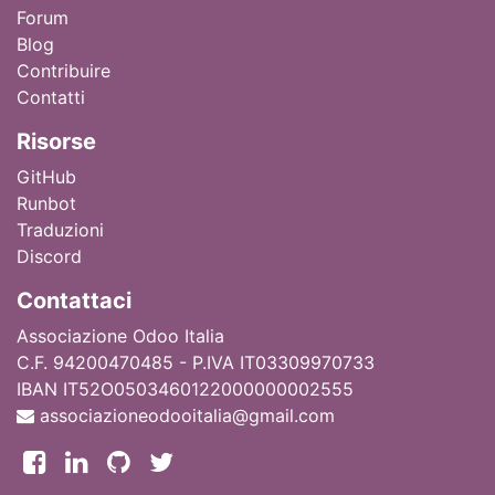
Forum
Blog
Contribuire
Contatti
Ri
sorse
GitHub
Runbot
Traduzioni
Discord
Contattaci
Associazione Odoo Italia
C.F. 94200470485 - P.IVA IT03309970733
IBAN IT52O0503460122000000002555
associazioneodooitalia@gmail.com