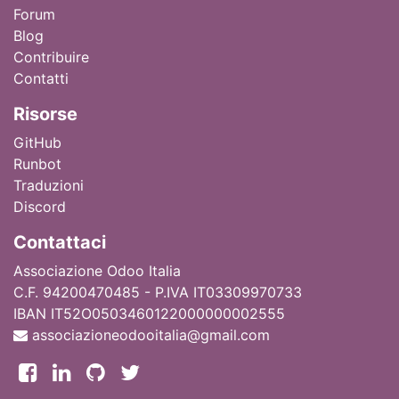
Forum
Blog
Contribuire
Contatti
Ri
sorse
GitHub
Runbot
Traduzioni
Discord
Contattaci
Associazione Odoo Italia
C.F. 94200470485 - P.IVA IT03309970733
IBAN IT52O0503460122000000002555
associazioneodooitalia@gmail.com