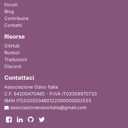
Forum
Blog
Contribuire
Contatti
Ri
sorse
GitHub
Runbot
Traduzioni
Discord
Contattaci
Associazione Odoo Italia
C.F. 94200470485 - P.IVA IT03309970733
IBAN IT52O0503460122000000002555
associazioneodooitalia@gmail.com