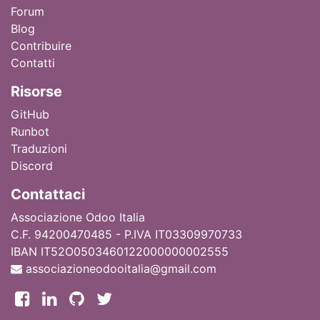
Forum
Blog
Contribuire
Contatti
Ri
sorse
GitHub
Runbot
Traduzioni
Discord
Contattaci
Associazione Odoo Italia
C.F. 94200470485 - P.IVA IT03309970733
IBAN IT52O0503460122000000002555
associazioneodooitalia@gmail.com