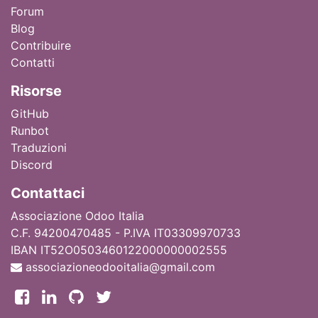
Forum
Blog
Contribuire
Contatti
Ri
sorse
GitHub
Runbot
Traduzioni
Discord
Contattaci
Associazione Odoo Italia
C.F. 94200470485 - P.IVA IT03309970733
IBAN IT52O0503460122000000002555
associazioneodooitalia@gmail.com