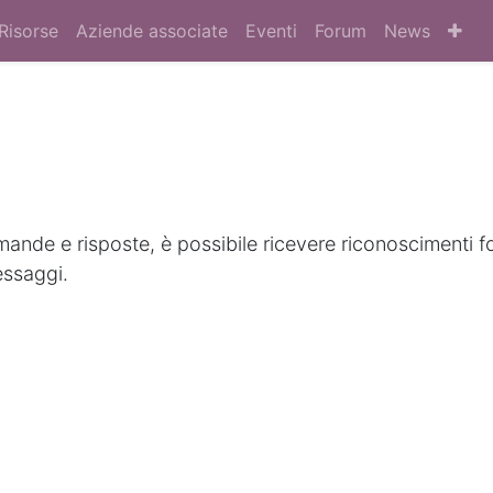
Risorse
Aziende associate
Eventi
Forum
News
nde e risposte, è possibile ricevere riconoscimenti f
essaggi.