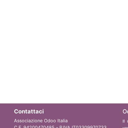
Contattaci
O
Associazione Odoo Italia
Il
C.F. 94200470485 - P.IVA IT03309970733
ve