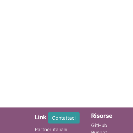
Ri
sorse
Link
Contattaci
GitHub
Partner italiani
Runbot