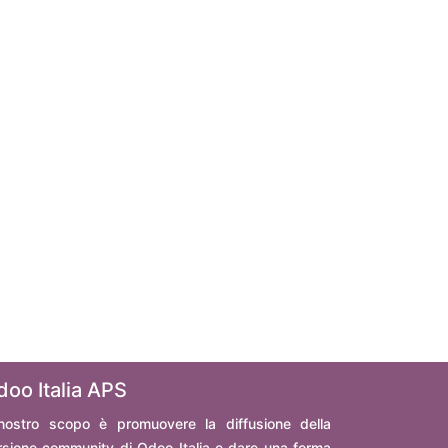
doo Italia APS
 nostro scopo è promuovere la diffusione della
rsione community di Odoo Italia e dare una forma