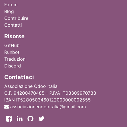
Forum
Blog
Contribuire
Contatti
Ri
sorse
GitHub
Runbot
Traduzioni
Discord
Contattaci
Associazione Odoo Italia
C.F. 94200470485 - P.IVA IT03309970733
IBAN IT52O0503460122000000002555
associazioneodooitalia@gmail.com