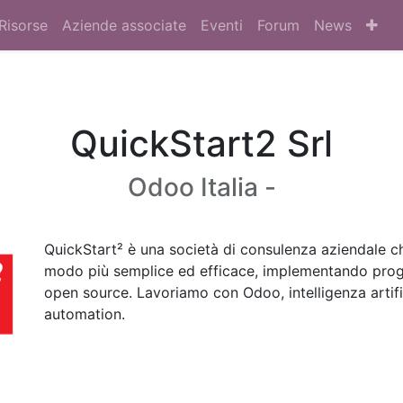
Risorse
Aziende associate
Eventi
Forum
News
QuickStart2 Srl
Odoo Italia -
QuickStart² è una società di consulenza aziendale ch
modo più semplice ed efficace, implementando proge
open source. Lavoriamo con Odoo, intelligenza artifi
automation.