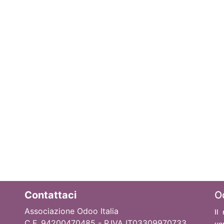
Contattaci
O
Associazione Odoo Italia
Il
C.F. 94200470485 - P.IVA IT03309970733
ve