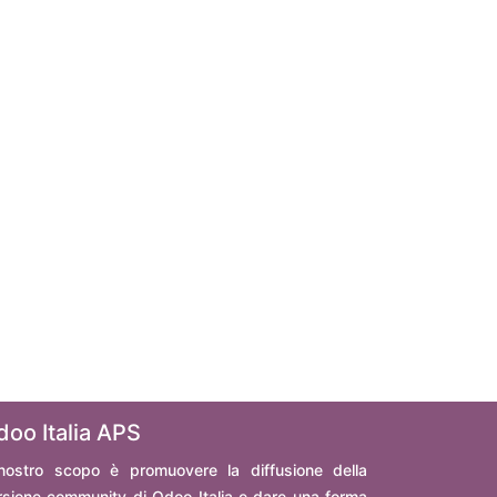
doo Italia APS
 nostro scopo è promuovere la diffusione della
rsione community di Odoo Italia e dare una forma