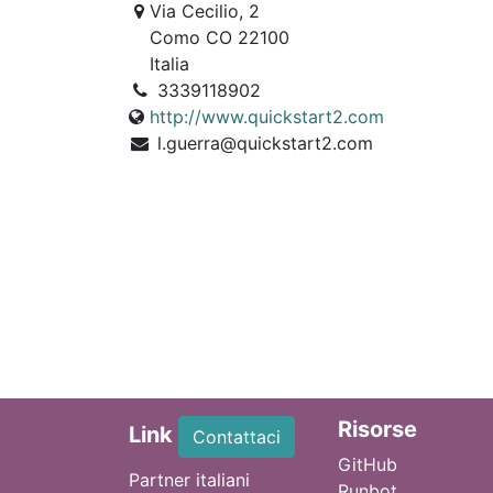
Via Cecilio, 2
Como CO 22100
Italia
3339118902
http://www.quickstart2.com
l.guerra@quickstart2.com
Ri
sorse
Link
Contattaci
GitHub
Partner italiani
Runbot