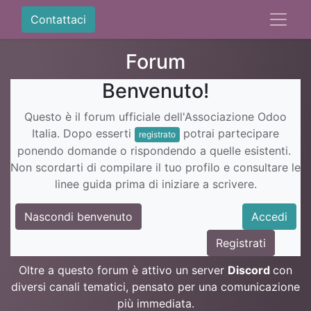
Contattaci
Forum
Benvenuto!
Questo è il forum ufficiale dell'Associazione Odoo
Italia. Dopo esserti
potrai partecipare
registrato
ponendo domande o rispondendo a quelle esistenti.
Non scordarti di compilare il tuo profilo e consultare le
linee guida prima di iniziare a scrivere.
Nascondi benvenuto
Accedi
Registrati
Oltre a questo forum è attivo un server
Discord
con
diversi canali tematici, pensato per una comunicazione
più immediata.