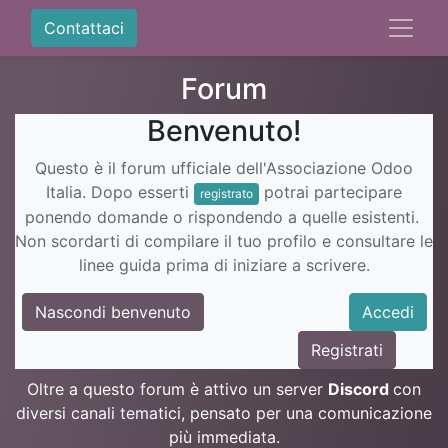
Contattaci
Forum
Benvenuto!
Questo è il forum ufficiale dell'Associazione Odoo
Italia. Dopo esserti
potrai partecipare
registrato
ponendo domande o rispondendo a quelle esistenti.
Non scordarti di compilare il tuo profilo e consultare le
linee guida prima di iniziare a scrivere.
Nascondi benvenuto
Accedi
Registrati
Oltre a questo forum è attivo un server
Discord
con
diversi canali tematici, pensato per una comunicazione
più immediata.