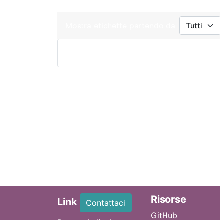
Mostra etichette partendo da
Ri
sorse
Link
Contattaci
GitHub