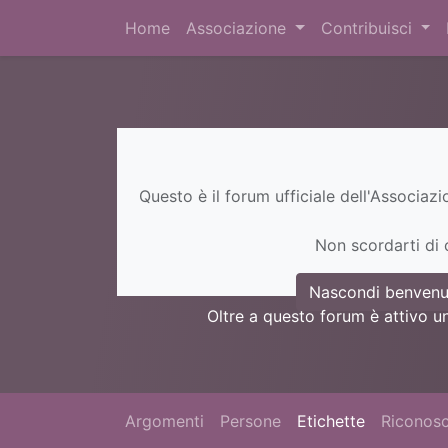
Home
Associazione
Contribuisci
Questo è il forum ufficiale dell'Associaz
Non scordarti di c
Nascondi benvenu
Oltre a questo forum è attivo u
Argomenti
Persone
Etichette
Riconosc