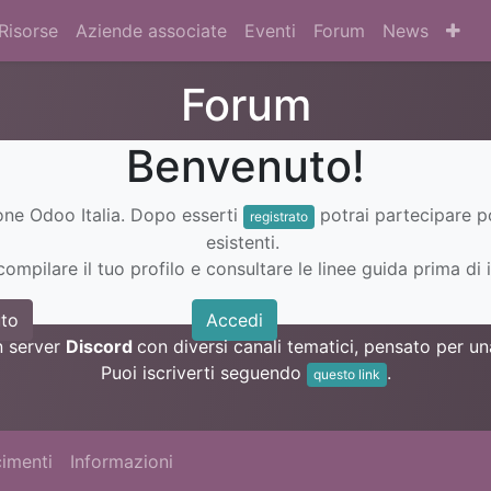
Risorse
Aziende associate
Eventi
Forum
News
Forum
Benvenuto!
ione Odoo Italia. Dopo esserti
potrai partecipare 
registrato
esistenti.
ompilare il tuo profilo e consultare le linee guida prima di i
to
Accedi
n server
Discord
con diversi canali tematici, pensato per 
Puoi iscriverti seguendo
.
questo link
imenti
Informazioni